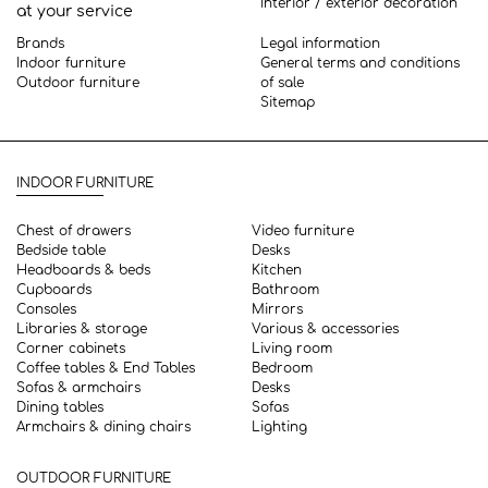
Interior / exterior decoration
at your service
Brands
Legal information
Indoor furniture
General terms and conditions
Outdoor furniture
of sale
Sitemap
INDOOR FURNITURE
Chest of drawers
Video furniture
Bedside table
Desks
Headboards & beds
Kitchen
Cupboards
Bathroom
Consoles
Mirrors
Libraries & storage
Various & accessories
Corner cabinets
Living room
Coffee tables & End Tables
Bedroom
Sofas & armchairs
Desks
Dining tables
Sofas
Armchairs & dining chairs
Lighting
OUTDOOR FURNITURE