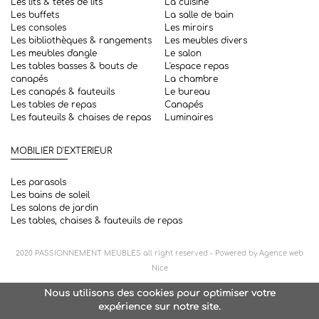
Les lits & têtes de lits
La cuisine
Les buffets
La salle de bain
Les consoles
Les miroirs
Les bibliothèques & rangements
Les meubles divers
Les meubles d'angle
Le salon
Les tables basses & bouts de
L'espace repas
canapés
La chambre
Les canapés & fauteuils
Le bureau
Les tables de repas
Canapés
Les fauteuils & chaises de repas
Luminaires
MOBILIER D'EXTERIEUR
Les parasols
Les bains de soleil
Les salons de jardin
Les tables, chaises & fauteuils de repas
2020
PASSIONNEMENT MEUBLES
all right reserved - Powered by
Agence web
Nice
Nous utilisons des cookies pour optimiser votre
expérience sur notre site.