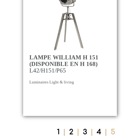
LAMPE WILLIAM H 151
(DISPONIBLE EN H 168)
L42/H151/P65
Luminaires Light & living
1
|
2
|
3
|
4
|
5