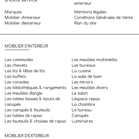
à votre service
exterieur
Marques
Mentions légales
Mobilier d'interieur
Conditions Générales de Vente
Mobilier d'exterieur
Plan du site
MOBILIER D'INTERIEUR
Les commodes
Les meubles multimédia
Les chevets
Les bureaux
Les lits & têtes de lits
La cuisine
Les buffets
La salle de bain
Les consoles
Les miroirs
Les bibliothèques & rangements
Les meubles divers
Les meubles d'angle
Le salon
Les tables basses & bouts de
L'espace repas
canapés
La chambre
Les canapés & fauteuils
Le bureau
Les tables de repas
Canapés
Les fauteuils & chaises de repas
Luminaires
MOBILIER D'EXTERIEUR