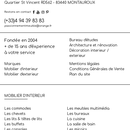
Quartier St Vincent RD562 - 83440
MONTAUROUX
Restons en contact
(+33)4 94 39 83 83
passionnementmeuble@orange.fr
Bureau d'études
Fondée en 2004
Architecture et rénovation
+ de 15 ans d'éxperience
Décoration interieur /
à votre service
exterieur
Marques
Mentions légales
Mobilier d'interieur
Conditions Générales de Vente
Mobilier d'exterieur
Plan du site
MOBILIER D'INTERIEUR
Les commodes
Les meubles multimédia
Les chevets
Les bureaux
Les lits & têtes de lits
La cuisine
Les buffets
La salle de bain
Les consoles
Les miroirs