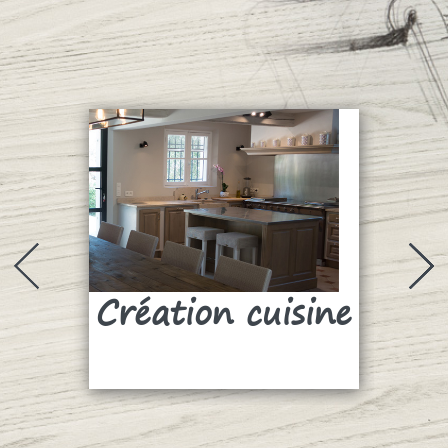
Création cuisine
Su