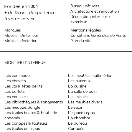
Bureau d'études
Fondée en 2004
Architecture et rénovation
+ de 15 ans d'éxperience
Décoration interieur /
à votre service
exterieur
Marques
Mentions légales
Mobilier d'interieur
Conditions Générales de Vente
Mobilier d'exterieur
Plan du site
MOBILIER D'INTERIEUR
Les commodes
Les meubles multimédia
Les chevets
Les bureaux
Les lits & têtes de lits
La cuisine
Les buffets
La salle de bain
Les consoles
Les miroirs
Les bibliothèques & rangements
Les meubles divers
Les meubles d'angle
Le salon
Les tables basses & bouts de
L'espace repas
canapés
La chambre
Les canapés & fauteuils
Le bureau
Les tables de repas
Canapés