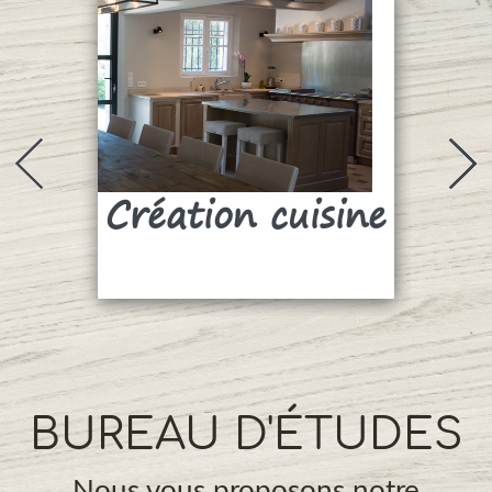
Création cuisine
Su
BUREAU D'ÉTUDES
Nous vous proposons notre