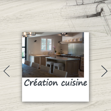
Création cuisine
Su