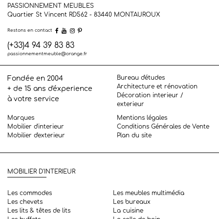
PASSIONNEMENT MEUBLES
Quartier St Vincent RD562 - 83440
MONTAUROUX
Restons en contact
(+33)4 94 39 83 83
passionnementmeuble@orange.fr
Bureau d'études
Fondée en 2004
Architecture et rénovation
+ de 15 ans d'éxperience
Décoration interieur /
à votre service
exterieur
Marques
Mentions légales
Mobilier d'interieur
Conditions Générales de Vente
Mobilier d'exterieur
Plan du site
MOBILIER D'INTERIEUR
Les commodes
Les meubles multimédia
Les chevets
Les bureaux
Les lits & têtes de lits
La cuisine