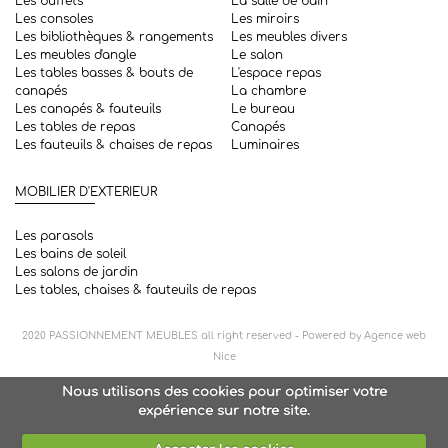
Les buffets
La salle de bain
Les consoles
Les miroirs
Les bibliothèques & rangements
Les meubles divers
Les meubles d'angle
Le salon
Les tables basses & bouts de
L'espace repas
canapés
La chambre
Les canapés & fauteuils
Le bureau
Les tables de repas
Canapés
Les fauteuils & chaises de repas
Luminaires
MOBILIER D'EXTERIEUR
Les parasols
Les bains de soleil
Les salons de jardin
Les tables, chaises & fauteuils de repas
2020
PASSIONNEMENT MEUBLES
all right reserved - Powered by
Agence web
Nice
Nous utilisons des cookies pour optimiser votre
expérience sur notre site.