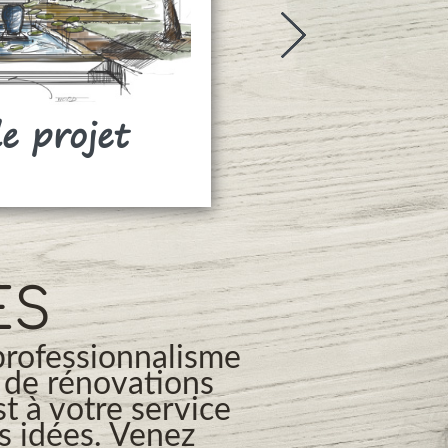
de projet
Rideaux
ES
professionnalisme
s de rénovations
t à votre service
os idées. Venez