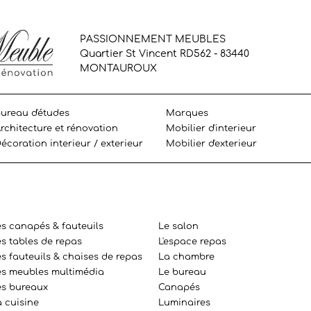
PASSIONNEMENT MEUBLES
Quartier St Vincent RD562 - 83440
MONTAUROUX
ureau d'études
Marques
rchitecture et rénovation
Mobilier d'interieur
écoration interieur / exterieur
Mobilier d'exterieur
es canapés & fauteuils
Le salon
es tables de repas
L'espace repas
s fauteuils & chaises de repas
La chambre
es meubles multimédia
Le bureau
es bureaux
Canapés
a cuisine
Luminaires