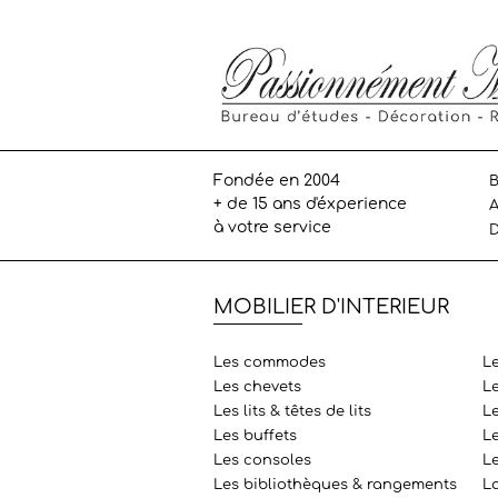
Fondée en 2004
B
+ de 15 ans d'éxperience
A
à votre service
D
MOBILIER D'INTERIEUR
Les commodes
L
Les chevets
L
Les lits & têtes de lits
Le
Les buffets
L
Les consoles
L
Les bibliothèques & rangements
L