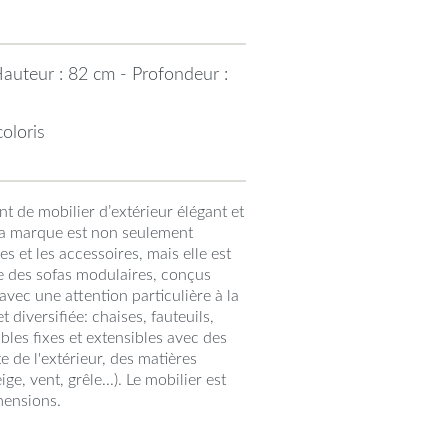
auteur : 82 cm - Profondeur :
oloris
t de mobilier d’extérieur élégant et
 La marque est non seulement
es et les accessoires, mais elle est
e des sofas modulaires, conçus
ec une attention particulière à la
 diversifiée: chaises, fauteuils,
bles fixes et extensibles avec des
te de l'extérieur, des matières
ge, vent, grêle...). Le mobilier est
mensions.