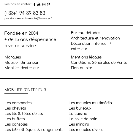
Restons en contact
(+33)4 94 39 83 83
passionnementmeuble@orange.fr
Bureau d'études
Fondée en 2004
Architecture et rénovation
+ de 15 ans d'éxperience
Décoration interieur /
à votre service
exterieur
Marques
Mentions légales
Mobilier d'interieur
Conditions Générales de Vente
Mobilier d'exterieur
Plan du site
MOBILIER D'INTERIEUR
Les commodes
Les meubles multimédia
Les chevets
Les bureaux
Les lits & têtes de lits
La cuisine
Les buffets
La salle de bain
Les consoles
Les miroirs
Les bibliothèques & rangements
Les meubles divers