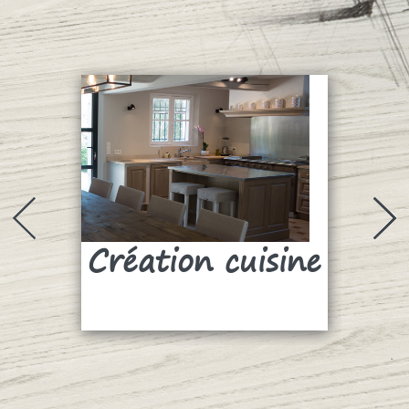
Création cuisine
Su