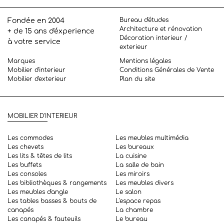
Bureau d'études
Fondée en 2004
Architecture et rénovation
+ de 15 ans d'éxperience
Décoration interieur /
à votre service
exterieur
Marques
Mentions légales
Mobilier d'interieur
Conditions Générales de Vente
Mobilier d'exterieur
Plan du site
MOBILIER D'INTERIEUR
Les commodes
Les meubles multimédia
Les chevets
Les bureaux
Les lits & têtes de lits
La cuisine
Les buffets
La salle de bain
Les consoles
Les miroirs
Les bibliothèques & rangements
Les meubles divers
Les meubles d'angle
Le salon
Les tables basses & bouts de
L'espace repas
canapés
La chambre
Les canapés & fauteuils
Le bureau