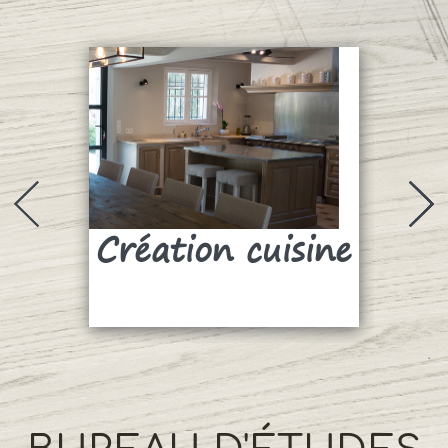
Création cuisine
Su