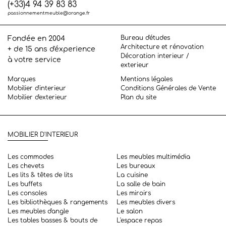
(+33)4 94 39 83 83
passionnementmeuble@orange.fr
Bureau d'études
Fondée en 2004
Architecture et rénovation
+ de 15 ans d'éxperience
Décoration interieur /
à votre service
exterieur
Marques
Mentions légales
Mobilier d'interieur
Conditions Générales de Vente
Mobilier d'exterieur
Plan du site
MOBILIER D'INTERIEUR
Les commodes
Les meubles multimédia
Les chevets
Les bureaux
Les lits & têtes de lits
La cuisine
Les buffets
La salle de bain
Les consoles
Les miroirs
Les bibliothèques & rangements
Les meubles divers
Les meubles d'angle
Le salon
Les tables basses & bouts de
L'espace repas