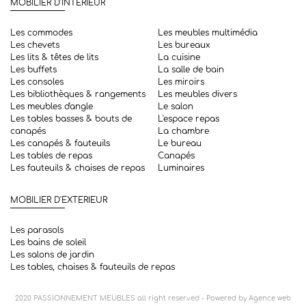
MOBILIER D'INTERIEUR
Les commodes
Les meubles multimédia
Les chevets
Les bureaux
Les lits & têtes de lits
La cuisine
Les buffets
La salle de bain
Les consoles
Les miroirs
Les bibliothèques & rangements
Les meubles divers
Les meubles d'angle
Le salon
Les tables basses & bouts de
L'espace repas
canapés
La chambre
Les canapés & fauteuils
Le bureau
Les tables de repas
Canapés
Les fauteuils & chaises de repas
Luminaires
MOBILIER D'EXTERIEUR
Les parasols
Les bains de soleil
Les salons de jardin
Les tables, chaises & fauteuils de repas
2020
PASSIONNEMENT MEUBLES
all right reserved - Powered by
Agence web