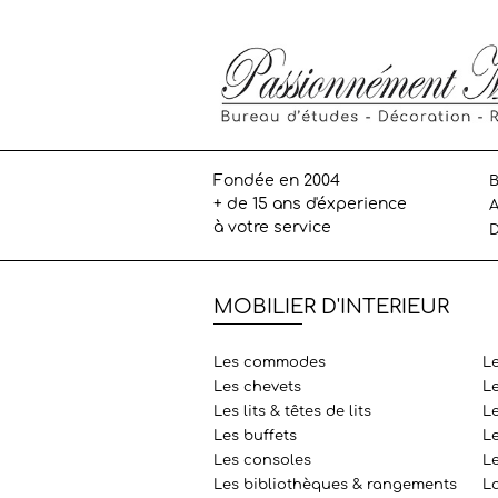
Fondée en 2004
B
+ de 15 ans d'éxperience
A
à votre service
D
MOBILIER D'INTERIEUR
Les commodes
L
Les chevets
L
Les lits & têtes de lits
Le
Les buffets
L
Les consoles
L
Les bibliothèques & rangements
L