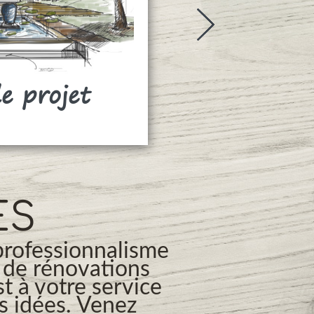
de projet
Rideaux
ES
professionnalisme
s de rénovations
t à votre service
os idées. Venez