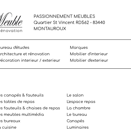
PASSIONNEMENT MEUBLES
Quartier St Vincent RD562 - 83440
MONTAUROUX
ureau d'études
Marques
rchitecture et rénovation
Mobilier d'interieur
écoration interieur / exterieur
Mobilier d'exterieur
es canapés & fauteuils
Le salon
es tables de repas
L'espace repas
s fauteuils & chaises de repas
La chambre
es meubles multimédia
Le bureau
es bureaux
Canapés
a cuisine
Luminaires