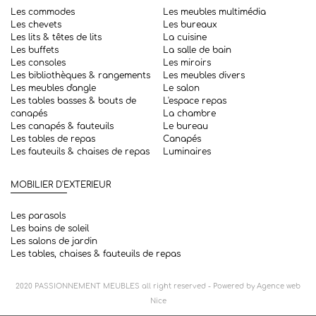
Les commodes
Les meubles multimédia
Les chevets
Les bureaux
Les lits & têtes de lits
La cuisine
Les buffets
La salle de bain
Les consoles
Les miroirs
Les bibliothèques & rangements
Les meubles divers
Les meubles d'angle
Le salon
Les tables basses & bouts de
L'espace repas
canapés
La chambre
Les canapés & fauteuils
Le bureau
Les tables de repas
Canapés
Les fauteuils & chaises de repas
Luminaires
MOBILIER D'EXTERIEUR
Les parasols
Les bains de soleil
Les salons de jardin
Les tables, chaises & fauteuils de repas
2020
PASSIONNEMENT MEUBLES
all right reserved - Powered by
Agence web
Nice