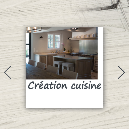
Création cuisine
Su