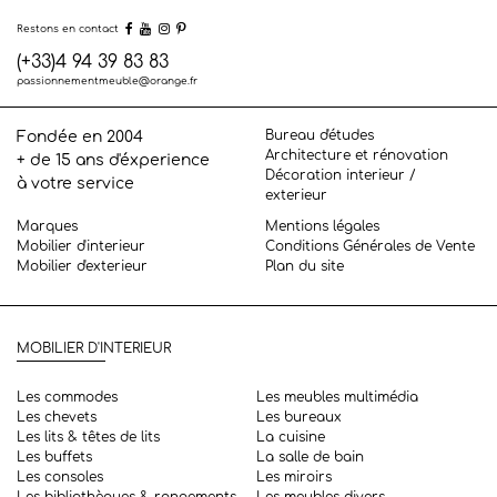
Restons en contact
(+33)4 94 39 83 83
passionnementmeuble@orange.fr
Bureau d'études
Fondée en 2004
Architecture et rénovation
+ de 15 ans d'éxperience
Décoration interieur /
à votre service
exterieur
Marques
Mentions légales
Mobilier d'interieur
Conditions Générales de Vente
Mobilier d'exterieur
Plan du site
MOBILIER D'INTERIEUR
Les commodes
Les meubles multimédia
Les chevets
Les bureaux
Les lits & têtes de lits
La cuisine
Les buffets
La salle de bain
Les consoles
Les miroirs