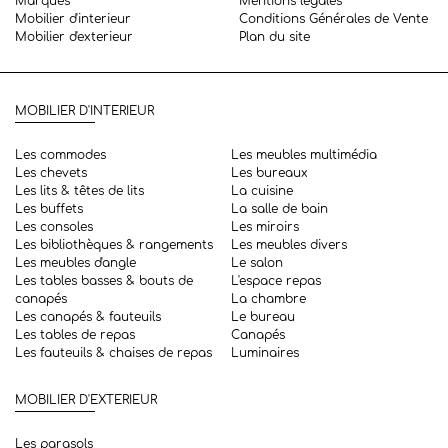
Marques
Mentions légales
Mobilier d'interieur
Conditions Générales de Vente
Mobilier d'exterieur
Plan du site
MOBILIER D'INTERIEUR
Les commodes
Les meubles multimédia
Les chevets
Les bureaux
Les lits & têtes de lits
La cuisine
Les buffets
La salle de bain
Les consoles
Les miroirs
Les bibliothèques & rangements
Les meubles divers
Les meubles d'angle
Le salon
Les tables basses & bouts de
L'espace repas
canapés
La chambre
Les canapés & fauteuils
Le bureau
Les tables de repas
Canapés
Les fauteuils & chaises de repas
Luminaires
MOBILIER D'EXTERIEUR
Les parasols