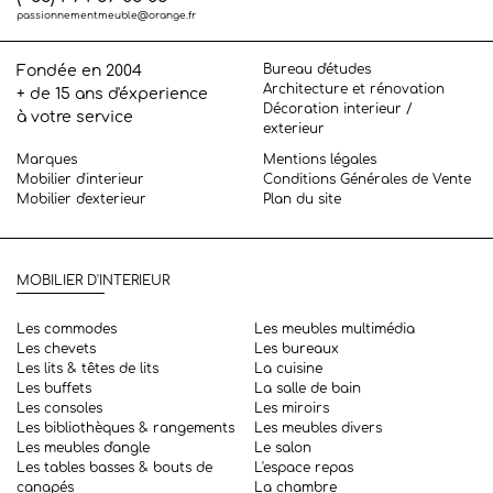
passionnementmeuble@orange.fr
Bureau d'études
Fondée en 2004
Architecture et rénovation
+ de 15 ans d'éxperience
Décoration interieur /
à votre service
exterieur
Marques
Mentions légales
Mobilier d'interieur
Conditions Générales de Vente
Mobilier d'exterieur
Plan du site
MOBILIER D'INTERIEUR
Les commodes
Les meubles multimédia
Les chevets
Les bureaux
Les lits & têtes de lits
La cuisine
Les buffets
La salle de bain
Les consoles
Les miroirs
Les bibliothèques & rangements
Les meubles divers
Les meubles d'angle
Le salon
Les tables basses & bouts de
L'espace repas
canapés
La chambre