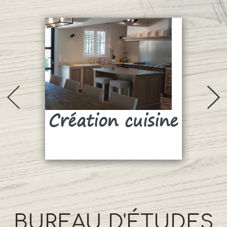
Création cuisine
Su
BUREAU D'ÉTUDES