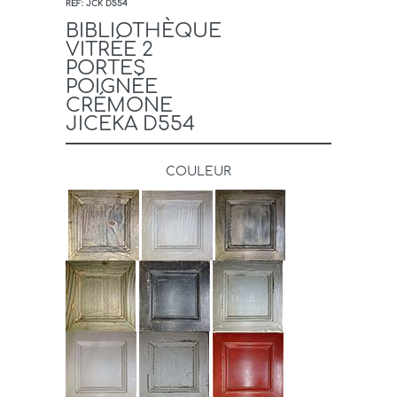
REF: JCK D554
BIBLIOTHÈQUE
VITRÉE 2
PORTES
POIGNÉE
CRÉMONE
JICEKA D554
COULEUR