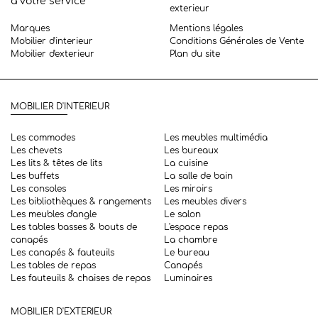
à votre service
exterieur
Marques
Mentions légales
Mobilier d'interieur
Conditions Générales de Vente
Mobilier d'exterieur
Plan du site
MOBILIER D'INTERIEUR
Les commodes
Les meubles multimédia
Les chevets
Les bureaux
Les lits & têtes de lits
La cuisine
Les buffets
La salle de bain
Les consoles
Les miroirs
Les bibliothèques & rangements
Les meubles divers
Les meubles d'angle
Le salon
Les tables basses & bouts de
L'espace repas
canapés
La chambre
Les canapés & fauteuils
Le bureau
Les tables de repas
Canapés
Les fauteuils & chaises de repas
Luminaires
MOBILIER D'EXTERIEUR