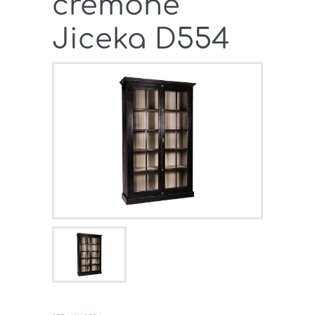
crémone
Jiceka D554