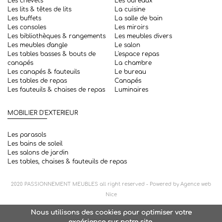
Les chevets
Les bureaux
Les lits & têtes de lits
La cuisine
Les buffets
La salle de bain
Les consoles
Les miroirs
Les bibliothèques & rangements
Les meubles divers
Les meubles d'angle
Le salon
Les tables basses & bouts de
L'espace repas
canapés
La chambre
Les canapés & fauteuils
Le bureau
Les tables de repas
Canapés
Les fauteuils & chaises de repas
Luminaires
MOBILIER D'EXTERIEUR
Les parasols
Les bains de soleil
Les salons de jardin
Les tables, chaises & fauteuils de repas
2020
PASSIONNEMENT MEUBLES
all right reserved - Powered by
Agence web
Nice
Nous utilisons des cookies pour optimiser votre
expérience sur notre site.