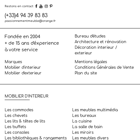
Restons en contact
(+33)4 94 39 83 83
passionnementmeuble@orange.fr
Bureau d'études
Fondée en 2004
Architecture et rénovation
+ de 15 ans d'éxperience
Décoration interieur /
à votre service
exterieur
Marques
Mentions légales
Mobilier d'interieur
Conditions Générales de Vente
Mobilier d'exterieur
Plan du site
MOBILIER D'INTERIEUR
Les commodes
Les meubles multimédia
Les chevets
Les bureaux
Les lits & têtes de lits
La cuisine
Les buffets
La salle de bain
Les consoles
Les miroirs
Les bibliothèques & rangements
Les meubles divers