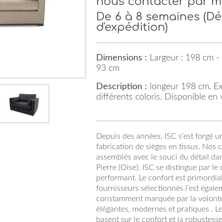
nous contacter par m
De 6 à 8 semaines (D
d'expédition)
Dimensions :
Largeur : 198 cm - 
93 cm
Description :
longeur 198 cm. Exi
différents coloris. Disponible en
Depuis des années, ISC s’est forgé u
fabrication de sièges en tissus. Nos 
assemblés avec le souci du détail dan
Pierre (Oise). ISC se distingue par l
performant. Le confort est primordia
fournisseurs sélectionnés l’est égale
constamment marquée par la volonté 
élégantes, modernes et pratiques . L
basent sur le confort et la robustess