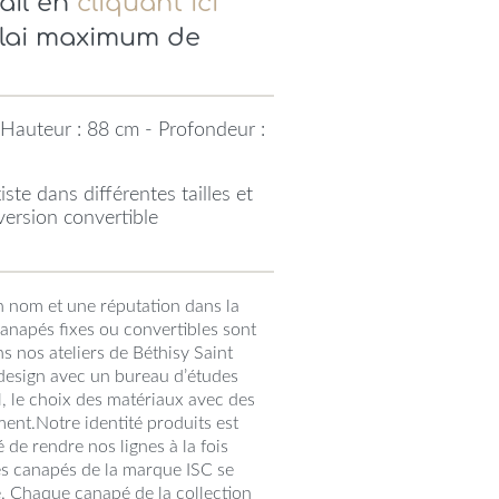
ail en
cliquant ici
élai maximum de
Hauteur : 88 cm - Profondeur :
ste dans différentes tailles et
 version convertible
n nom et une réputation dans la
canapés fixes ou convertibles sont
s nos ateliers de Béthisy Saint
e design avec un bureau d’études
l, le choix des matériaux avec des
ment.Notre identité produits est
de rendre nos lignes à la fois
es canapés de la marque ISC se
e. Chaque canapé de la collection