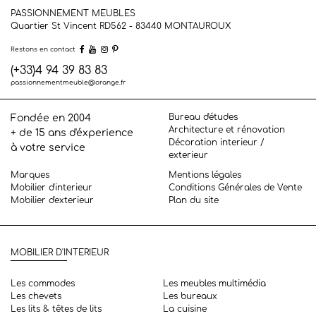
PASSIONNEMENT MEUBLES
Quartier St Vincent RD562 - 83440
MONTAUROUX
Restons en contact
(+33)4 94 39 83 83
passionnementmeuble@orange.fr
Bureau d'études
Fondée en 2004
Architecture et rénovation
+ de 15 ans d'éxperience
Décoration interieur /
à votre service
exterieur
Marques
Mentions légales
Mobilier d'interieur
Conditions Générales de Vente
Mobilier d'exterieur
Plan du site
MOBILIER D'INTERIEUR
Les commodes
Les meubles multimédia
Les chevets
Les bureaux
Les lits & têtes de lits
La cuisine