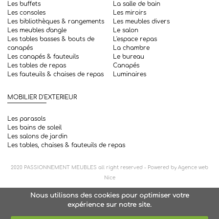
Les buffets
La salle de bain
Les consoles
Les miroirs
Les bibliothèques & rangements
Les meubles divers
Les meubles d'angle
Le salon
Les tables basses & bouts de
L'espace repas
canapés
La chambre
Les canapés & fauteuils
Le bureau
Les tables de repas
Canapés
Les fauteuils & chaises de repas
Luminaires
MOBILIER D'EXTERIEUR
Les parasols
Les bains de soleil
Les salons de jardin
Les tables, chaises & fauteuils de repas
2020
PASSIONNEMENT MEUBLES
all right reserved - Powered by
Agence web
Nice
Nous utilisons des cookies pour optimiser votre
expérience sur notre site.