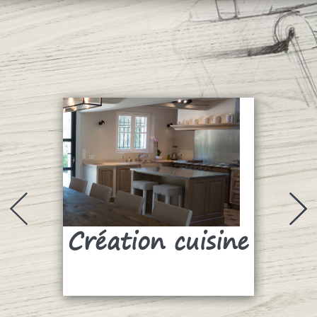
Création cuisine
Su