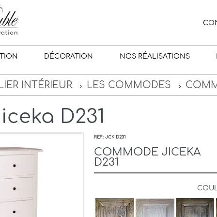
CO
TION
DÉCORATION
NOS RÉALISATIONS
IER INTÉRIEUR
LES COMMODES
COMMO
ceka D231
REF: JCK D231
COMMODE JICEKA
D231
COU