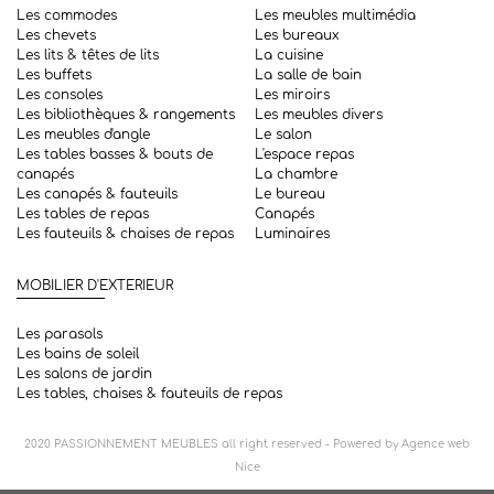
Les commodes
Les meubles multimédia
Les chevets
Les bureaux
Les lits & têtes de lits
La cuisine
Les buffets
La salle de bain
Les consoles
Les miroirs
Les bibliothèques & rangements
Les meubles divers
Les meubles d'angle
Le salon
Les tables basses & bouts de
L'espace repas
canapés
La chambre
Les canapés & fauteuils
Le bureau
Les tables de repas
Canapés
Les fauteuils & chaises de repas
Luminaires
MOBILIER D'EXTERIEUR
Les parasols
Les bains de soleil
Les salons de jardin
Les tables, chaises & fauteuils de repas
2020
PASSIONNEMENT MEUBLES
all right reserved - Powered by
Agence web
Nice