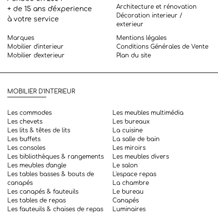
Architecture et rénovation
+ de 15 ans d'éxperience
Décoration interieur /
à votre service
exterieur
Marques
Mentions légales
Mobilier d'interieur
Conditions Générales de Vente
Mobilier d'exterieur
Plan du site
MOBILIER D'INTERIEUR
Les commodes
Les meubles multimédia
Les chevets
Les bureaux
Les lits & têtes de lits
La cuisine
Les buffets
La salle de bain
Les consoles
Les miroirs
Les bibliothèques & rangements
Les meubles divers
Les meubles d'angle
Le salon
Les tables basses & bouts de
L'espace repas
canapés
La chambre
Les canapés & fauteuils
Le bureau
Les tables de repas
Canapés
Les fauteuils & chaises de repas
Luminaires