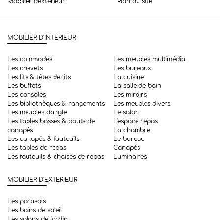
Mobilier d'exterieur
Plan du site
MOBILIER D'INTERIEUR
Les commodes
Les meubles multimédia
Les chevets
Les bureaux
Les lits & têtes de lits
La cuisine
Les buffets
La salle de bain
Les consoles
Les miroirs
Les bibliothèques & rangements
Les meubles divers
Les meubles d'angle
Le salon
Les tables basses & bouts de
L'espace repas
canapés
La chambre
Les canapés & fauteuils
Le bureau
Les tables de repas
Canapés
Les fauteuils & chaises de repas
Luminaires
MOBILIER D'EXTERIEUR
Les parasols
Les bains de soleil
Les salons de jardin