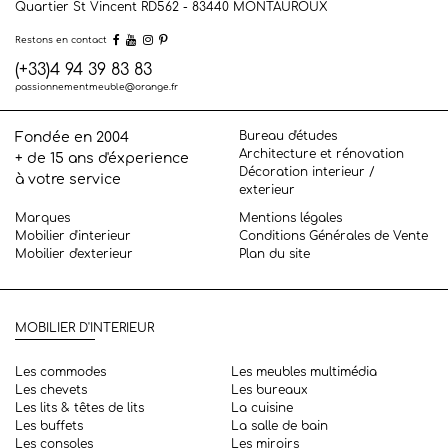
Quartier St Vincent RD562 - 83440
MONTAUROUX
Restons en contact
(+33)4 94 39 83 83
passionnementmeuble@orange.fr
Bureau d'études
Fondée en 2004
Architecture et rénovation
+ de 15 ans d'éxperience
Décoration interieur /
à votre service
exterieur
Marques
Mentions légales
Mobilier d'interieur
Conditions Générales de Vente
Mobilier d'exterieur
Plan du site
MOBILIER D'INTERIEUR
Les commodes
Les meubles multimédia
Les chevets
Les bureaux
Les lits & têtes de lits
La cuisine
Les buffets
La salle de bain
Les consoles
Les miroirs