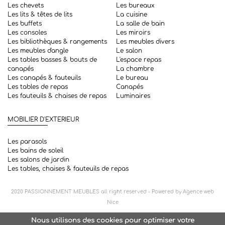
Les chevets
Les bureaux
Les lits & têtes de lits
La cuisine
Les buffets
La salle de bain
Les consoles
Les miroirs
Les bibliothèques & rangements
Les meubles divers
Les meubles d'angle
Le salon
Les tables basses & bouts de
L'espace repas
canapés
La chambre
Les canapés & fauteuils
Le bureau
Les tables de repas
Canapés
Les fauteuils & chaises de repas
Luminaires
MOBILIER D'EXTERIEUR
Les parasols
Les bains de soleil
Les salons de jardin
Les tables, chaises & fauteuils de repas
2020
PASSIONNEMENT MEUBLES
all right reserved - Powered by
Agence web
Nice
Nous utilisons des cookies pour optimiser votre