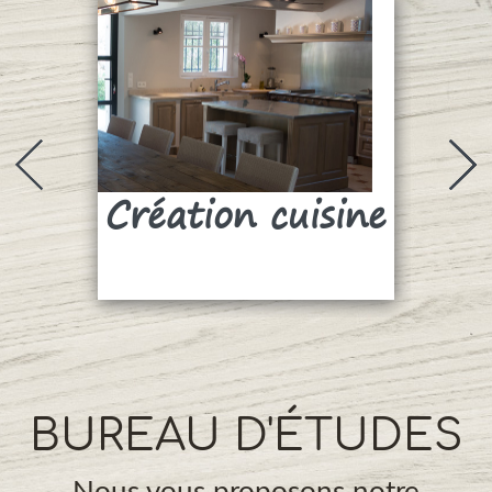
Création cuisine
Su
BUREAU D'ÉTUDES
Nous vous proposons notre