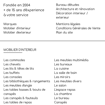
Bureau d'études
Fondée en 2004
Architecture et rénovation
+ de 15 ans d'éxperience
Décoration interieur /
à votre service
exterieur
Marques
Mentions légales
Mobilier d'interieur
Conditions Générales de Vente
Mobilier d'exterieur
Plan du site
MOBILIER D'INTERIEUR
Les commodes
Les meubles multimédia
Les chevets
Les bureaux
Les lits & têtes de lits
La cuisine
Les buffets
La salle de bain
Les consoles
Les miroirs
Les bibliothèques & rangements
Les meubles divers
Les meubles d'angle
Le salon
Les tables basses & bouts de
L'espace repas
canapés
La chambre
Les canapés & fauteuils
Le bureau
Les tables de repas
Canapés