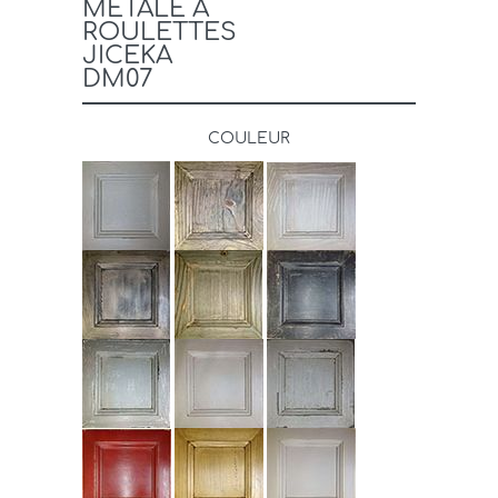
MÉTALE À
ROULETTES
JICEKA
DM07
COULEUR